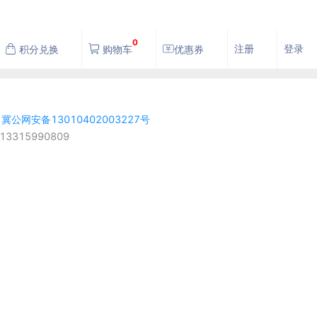
0
注册
登录
积分兑换
购物车
优惠券
号 冀公网安备13010402003227号
315990809