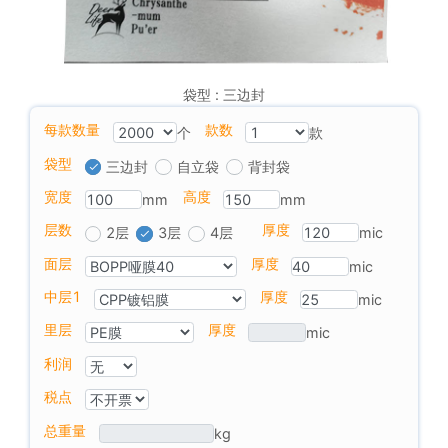
袋型 : 三边封
每款数量
款数
个
款
袋型
三边封
自立袋
背封袋
宽度
高度
mm
mm
层数
厚度
2层
3层
4层
mic
面层
厚度
mic
中层1
厚度
mic
里层
厚度
mic
利润
税点
总重量
kg