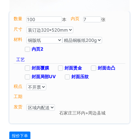
数量
内页
本
张
尺寸
材料
内页2
工艺
封面覆膜
封面烫金
封面击凸
封面局部UV
封面压纹
税点
工期
发货
石家庄三环内+周边县城
报价下单