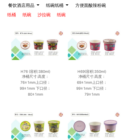
餐饮酒店用品
纸碗纸桶
方便面酸辣粉碗
纸桶
纸碗
沙拉碗
纸碗
H76 (容积:380ml)
H69(容积:350ml)
净桶尺寸:高度：
净桶尺寸:高度：
76±1mm上口径：
69±1mm上口径：
99±1mm 下口径：
99±1mm 下口径：
80±1mm
79±1mm