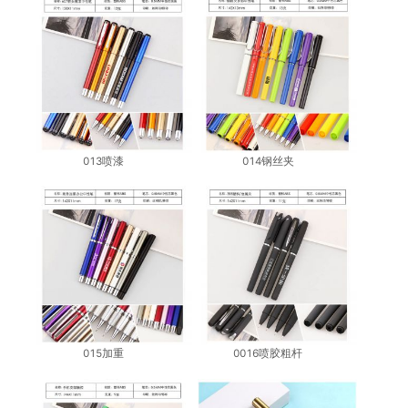
013喷漆
014钢丝夹
015加重
0016喷胶粗杆