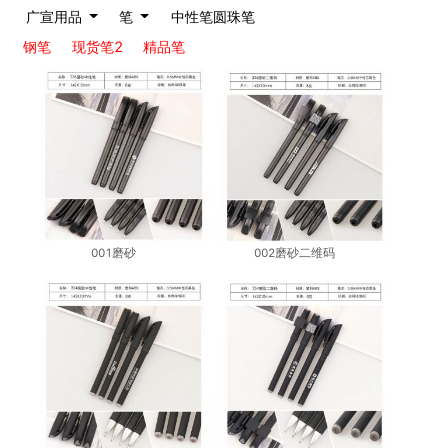
广宣用品
笔
中性笔圆珠笔
钢笔
现货笔2
精品笔
001磨砂
002磨砂二维码