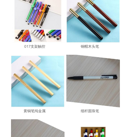
017支架触控
铜帽木头笔
黄铜笔纯金属
细杆圆珠笔